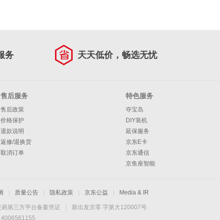
服务
天天低价，畅选无忧
售后服务
特色服务
售后政策
夺宝岛
价格保护
DIY装机
退款说明
延保服务
返修/退换货
京东E卡
取消订单
京东通信
京鱼座智能
测
|
质量公告
|
隐私政策
|
京东公益
|
Media & IR
交易第三方平台备案凭证
|
新出发京零 字第大120007号
06561155