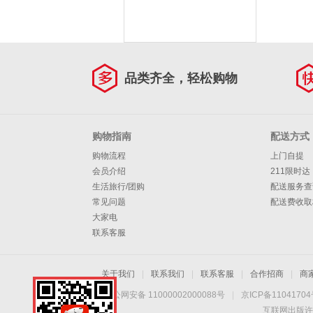
品类齐全，轻松购物
购物指南
配送方式
购物流程
上门自提
会员介绍
211限时达
生活旅行/团购
配送服务查
常见问题
配送费收取
大家电
联系客服
关于我们
|
联系我们
|
联系客服
|
合作招商
|
商
京公网安备 11000002000088号
|
京ICP备1104170
互联网出版许