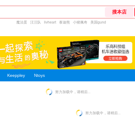
魔法蛋
汪汪队
livheart
泰迪熊
小猪佩奇
美国gund
Keeppley
Ntoys
努力加载中，请稍后...
努力加载中，请稍后...