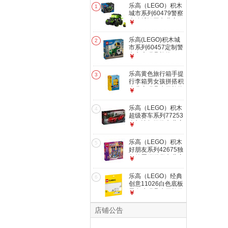
乐高（LEGO）积木
1
城市系列60479警察
大追捕运囚车儿童积
￥
木拼装玩具礼物
60484旋风车队霹雳
乐高(LEGO)积木城
2
游侠
市系列60457定制警
车车库玩具礼物
￥
60495垃圾回收车
乐高黄色旅行箱手提
3
行李箱男女孩拼搭积
木儿童玩具生日礼物
￥
40817黄色旅行箱
乐高（LEGO）积木
4
超级赛车系列77253
布加迪超级跑车儿童
￥
积木拼装玩具礼物
77254法拉利跑车
乐高（LEGO）积木
5
好朋友系列42675独
角兽蛋糕送货车儿童
￥
积木拼装玩具礼物
42685心湖城时装秀
乐高（LEGO）经典
6
创意11026白色底板
男女孩玩具生日礼物
￥
积木拼装 11026白
色底板
店铺公告