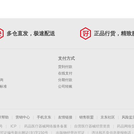
多仓直发，极速配送
正品行货，精致
支付方式
货到付款
在线支付
询
分期付款
标准
公司转账
家帮助
|
营销中心
|
手机京东
|
友情链接
|
销售联盟
|
京东社区
|
风险监
4号
|
ICP
|
药品医疗器械网络服务备案
|
自营医疗器械经营资质
|
药品网络
可证编号新出网证(京)字150号
|
出版物经营许可证
|
违法和不良信息举报电话：40